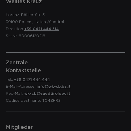
Weißes Kreuz
Lorenz-Böhler-Str. 3
39100
Bozen
,
Italien
/Südtirol
Direktion
+39 0471 444 314
St.-Nr. 80006120218
Zentrale
Kontaktstelle
Tel.:
+39 0471 444 444
E-Mail-Adresse:
info@wk-cb.bz.it
Pec-Mail:
wk-cb@suedtirolpec.it
Codice destinario: T04ZHR3
Mitglieder