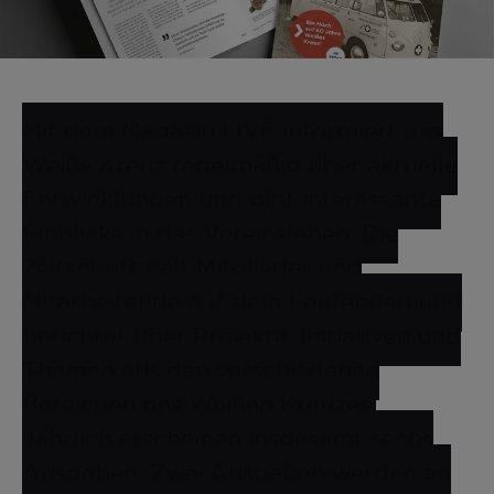
Mit dem Magazin LIVE informiert das
Weiße Kreuz regelmäßig über aktuelle
Entwicklungen und gibt interessante
Einblicke in das Vereinsleben. Die
Zeitschrift hält Mitglieder und
Mitarbeitende auf dem Laufenden und
berichtet über Projekte, Initiativen und
Themen aus den verschiedenen
Bereichen des Weißen Kreuzes.
Jährlich erscheinen insgesamt sechs
Ausgaben: Zwei Ausgaben werden an