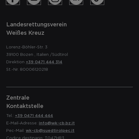
Landesrettungsverein
Weißes Kreuz
Lorenz-Böhler-Str. 3
39100
Bozen
,
Italien
/Südtirol
Direktion
+39 0471 444 314
St.-Nr. 80006120218
Zentrale
Kontaktstelle
Tel.:
+39 0471 444 444
E-Mail-Adresse:
info@wk-cb.bz.it
Pec-Mail:
wk-cb@suedtirolpec.it
Codice destinario: T04ZHR3