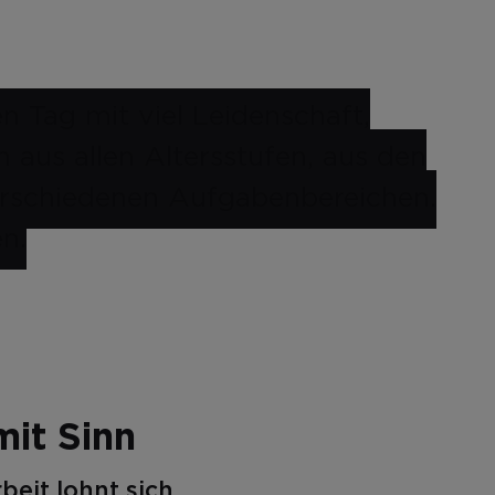
n Tag mit viel Leidenschaft,
aus allen Altersstufen, aus den
verschiedenen Aufgabenbereichen.
n.
mit Sinn
rbeit lohnt sich