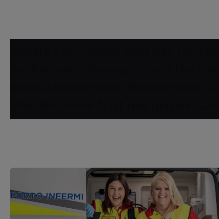
Unsere Freiwilligen sind das Herzst
Fachwissen, Teamgeist und Herz an
unterschiedlichsten Berufen und Le
Was alle vereint, ist das gemeinsam