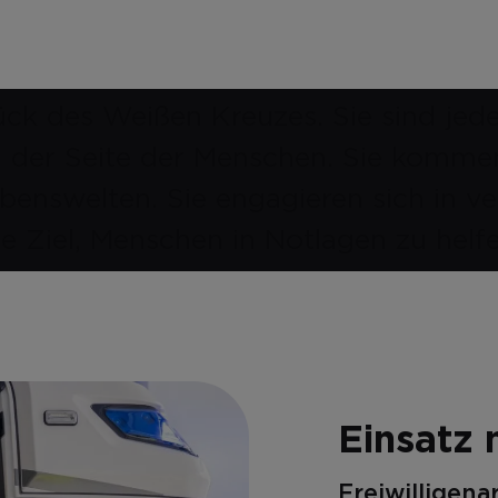
ück des Weißen Kreuzes. Sie sind jede
 der Seite der Menschen. Sie kommen 
benswelten. Sie engagieren sich in 
e Ziel, Menschen in Notlagen zu helfe
Einsatz 
Freiwilligena