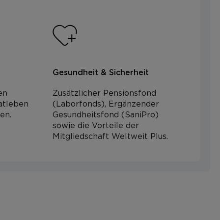
Gesundheit & Sicherheit
en
Zusätzlicher Pensionsfond
atleben
(Laborfonds), Ergänzender
en.
Gesundheitsfond (SaniPro)
sowie die Vorteile der
Mitgliedschaft Weltweit Plus.
Disponent:in
qualifizierter
Krankentransport
Einsatzzentrale - Bozen
Bewerben
Jobs