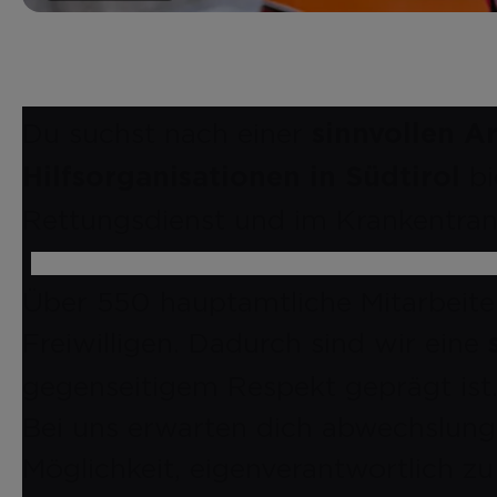
Du suchst nach einer
sinnvollen A
bi
Hilfsorganisationen in Südtirol
Rettungsdienst und im Krankentran
Über 550 hauptamtliche Mitarbeite
Freiwilligen. Dadurch sind wir eine
gegenseitigem Respekt geprägt ist
Bei uns erwarten dich abwechslung
Möglichkeit, eigenverantwortlich zu