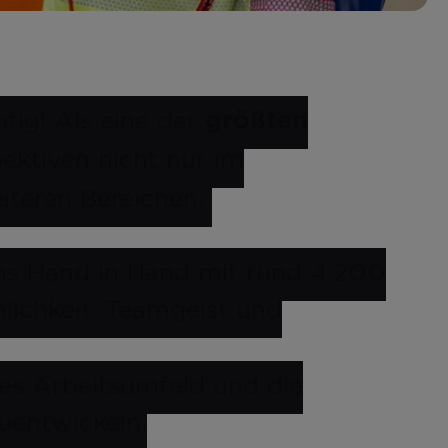
htig! Als eine der
größten
pektiven nicht nur im
iteren Bereichen.
uns Hand in Hand mit rund 4.200
hlichkeit, Teamgeist und
es Arbeitsumfeld und die
zuentwickeln.