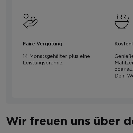
Faire Vergütung
Kosten
14 Monatsgehälter plus eine
Genieße
Leistungsprämie.
Mahlzei
oder au
Dein Wo
Fahrer:in / Sanitäter:in
Sektion Sarntal
Wir freuen uns über 
Initiativbewerbung
Bewerben
Jobs
Bewerben
Jobs