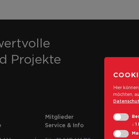
ertvolle
nd Projekte
COOKI
Hier können 
möchten, au
Datenschut
Mitglieder
Bes
↓
1
e
Service & Info
Ma