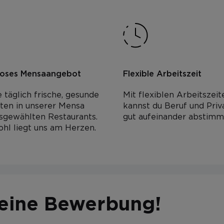
loses Mensaangebot
Flexible Arbeitszeit
 täglich frische, gesunde
Mit flexiblen Arbeitszeit
ten in unserer Mensa
kannst du Beruf und Priv
sgewählten Restaurants.
gut aufeinander abstimm
hl liegt uns am Herzen.
Fahrer:in / Sanitäter:in
Sektion Schlanders
deine Bewerbung!
Bewerben
Jobs