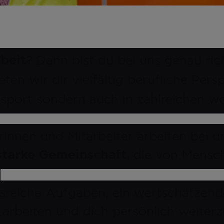
? Dann bist du bei uns genau ric
rbeit
eten wir dir vielfältig berufliche Pers
sport sondern auch in zahlreichen we
rinnen und Mitarbeiter arbeiten bei 
, die von Mensc
starke Gemeinschaft
.
sreiche Aufgaben, ein wertschätzend
 arbeiten und dich persönlich weiter