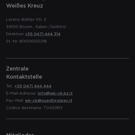
Weißes Kreuz
Lorenz-Böhler-Str. 3
39100
Bozen
,
Italien
/Südtirol
Direktion
+39 0471 444 314
St.-Nr. 80006120218
Zentrale
Kontaktstelle
Tel.:
+39 0471 444 444
E-Mail-Adresse:
info@wk-cb.bz.it
Pec-Mail:
wk-cb@suedtirolpec.it
Codice destinario: T04ZHR3