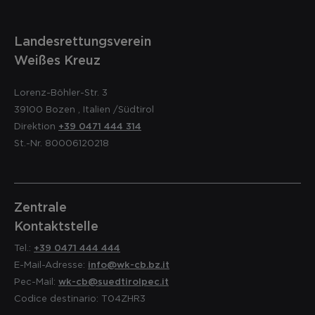
Landesrettungsverein
Weißes Kreuz
Lorenz-Böhler-Str. 3
39100
Bozen
,
Italien
/Südtirol
Direktion
+39 0471 444 314
St.-Nr. 80006120218
Zentrale
Kontaktstelle
Tel.:
+39 0471 444 444
E-Mail-Adresse:
info@wk-cb.bz.it
Pec-Mail:
wk-cb@suedtirolpec.it
Codice destinario: T04ZHR3