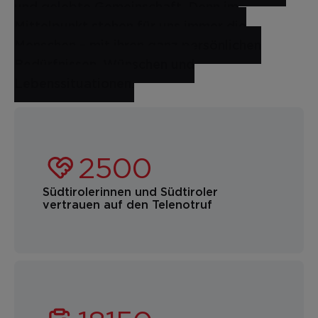
und gelebte Gemeinschaft. Denn im
Mittelpunkt stehen für uns immer die
Menschen – mit ihren ganz persönlichen
Bedürfnissen, Wünschen und
Lebenssituationen.
Südtirolerinnen und Südtiroler
vertrauen auf den Telenotruf