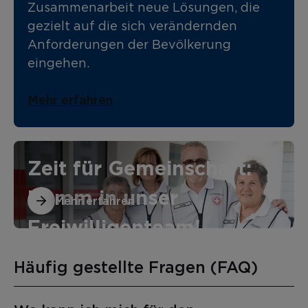
Zusammenarbeit neue Lösungen, die
gezielt auf die sich verändernden
Anforderungen der Bevölkerung
eingehen.
Mehr erfahren
Zeit für Gemeinschaft:
Komm in unser
Mehr erfahren
Freiwilligenteam!
Häufig gestellte Fragen (FAQ)