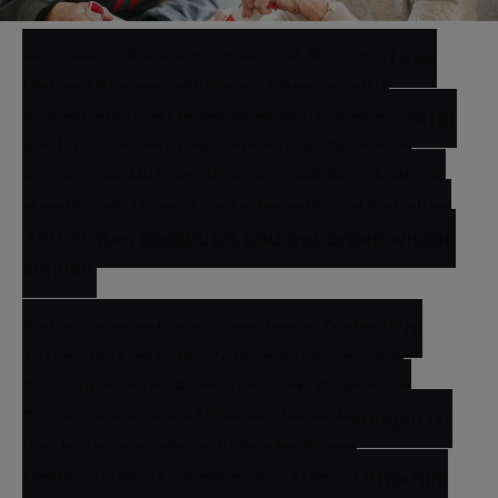
In jeder Lebenssituation auf Beistand und
Unterstützung zählen zu können, gibt
Sicherheit und Unabhängigkeit. Genau dafür
sind wir da. Mit verschiedenen Diensten
bieten wir Hilfestellungen und Rückhalt an,
damit sich Menschen jederzeit und bei allen
Aktivitäten geschützt und geborgen wissen
können.
Dabei verbinden wir moderne Technik im
Telenotruf mit der Zuwendung unserer
Freiwilligen im Begleitdienst. Gerade in
Zeiten gesellschaftlicher Veränderungen ist
uns beides wichtig: Sicherheit und
Verlässlichkeit ebenso wie Nähe, Mitgefühl