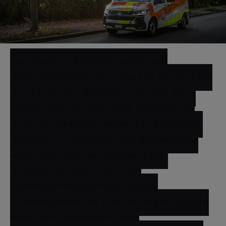
Die Sektion Ahrntal deckt den
Rettungsdienst von Sand in Taufers bis
ans Ende des Ahrntals ab. Seit ihrer
Gründung im Jahr 1993 verkürzt sie
dort die Anfahrtszeiten bei Notfällen
deutlich. Freiwillige und Angestellte
aller Altersstufen bilden dabei
gemeinsam mit Zivil- und
Sozialdienstleistenden sowie
Jugendlichen ein starkes Team. Neben
dem Rettungsdienst und