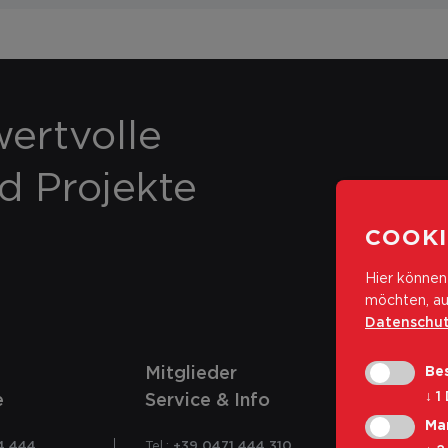
ertvolle
nd Projekte
COOKI
Hier können 
möchten, au
Datenschut
Mitglieder
Bes
↓
1
e
Service & Info
Ma
4 444
Tel.:
+39 0471 444 310