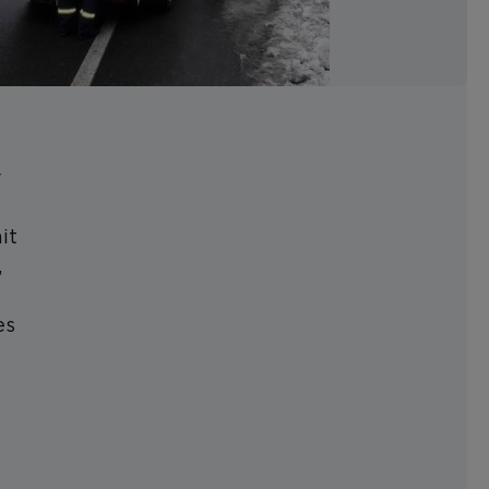
r
it
,
es