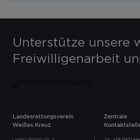
Unterstütze unsere w
Freiwilligenarbeit u
Jetzt Mitglied werden
Spenden
Landesrettungsverein
Zentrale
Weißes Kreuz
Kontaktstell
Lorenz-Böhler-Str. 3
Tel.:
+39 0471 44