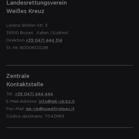
Landesrettungsverein
Weißes Kreuz
Lorenz-Böhler-Str. 3
39100
Bozen
,
Italien
/Südtirol
Direktion
+39 0471 444 314
St.-Nr. 80006120218
Zentrale
Kontaktstelle
Tel.:
+39 0471 444 444
E-Mail-Adresse:
info@wk-cb.bz.it
Pec-Mail:
wk-cb@suedtirolpec.it
Codice destinario: T04ZHR3