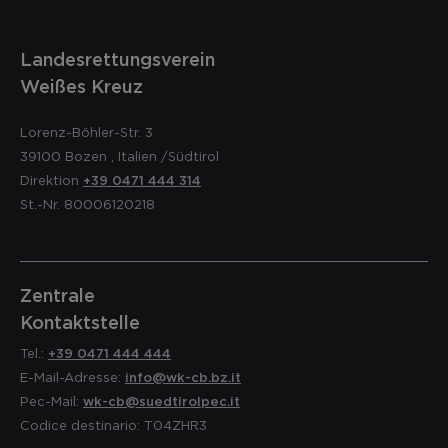
Landesrettungsverein
Weißes Kreuz
Lorenz-Böhler-Str. 3
39100
Bozen
,
Italien
/Südtirol
Direktion
+39 0471 444 314
St.-Nr. 80006120218
Zentrale
Kontaktstelle
Tel.:
+39 0471 444 444
E-Mail-Adresse:
info@wk-cb.bz.it
Pec-Mail:
wk-cb@suedtirolpec.it
Codice destinario: T04ZHR3