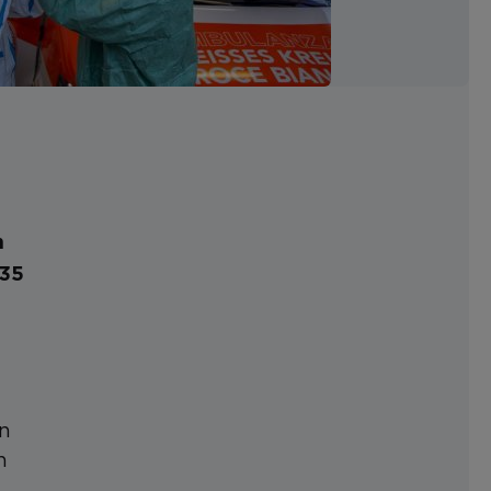
n
835
in
n