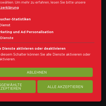
swählen.
Um mehr zu erfahren, lesen Sie bitte unsere
zerklärung
Abonniere unseren Newsletter
ucher-Statistiken
E-Mail-Adresse
Dienst
rketing und Ad Personalisation
Abonnieren
Dienste
Ich akzeptiere die
Privacybestimmungen
e Dienste aktivieren oder deaktivieren
 diesem Schalter können Sie alle Dienste aktivieren oder
ktivieren.
ABLEHNEN
SGEWÄHLTE
ALLE AKZEPTIEREN
ZEPTIEREN
e Policy
Transparenz
Cookie-Einstellungen ändern