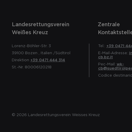
Landesrettungsverein
Zentrale
Weißes Kreuz
Kontaktstell
Lorenz-Böhler-Str. 3
Tel.:
+39 0471 44
39100
Bozen
,
Italien
/Südtirol
E-Mail-Adresse:
i
cb.bz.it
Direktion
+39 0471 444 314
Pec-Mail:
wk-
St.-Nr. 80006120218
cb@suedtirolpec
Codice destinari
© 2026 Landesrettungsverein Weisses Kreuz