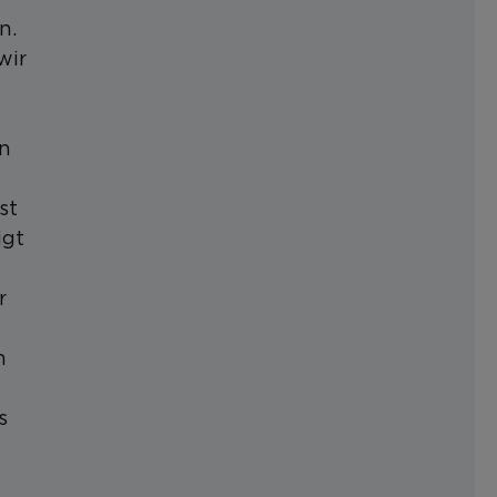
n.
wir
in
st
igt
r
n
s