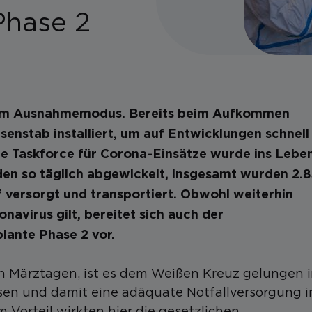
Phase 2
z im Ausnahmemodus. Bereits beim Aufkommen
enstab installiert, um auf Entwicklungen schnell
ene Taskforce für Corona-Einsätze wurde ins Lebe
rden so täglich abgewickelt, insgesamt wurden 2.
 versorgt und transportiert. Obwohl weiterhin
avirus gilt, bereitet sich auch der
lante Phase 2 vor.
en Märztagen, ist es dem Weißen Kreuz gelungen 
sen und damit eine adäquate Notfallversorgung i
 Vorteil wirkten hier die gesetzlichen