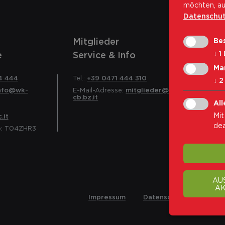
möchten, au
Datenschut
Mitglieder
Bes
↓
1
e
Service & Info
Ma
4 444
Tel.:
+39 0471 444 310
↓
2
nfo@wk-
E-Mail-Adresse:
mitglieder@wk-
cb.bz.it
All
Mit
.it
dea
o: T04ZHR3
AU
AK
Impressum
Datenschutz
Cooki