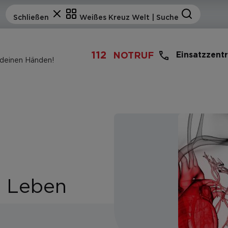
112
Einsatzzent
NOTRUF
 deinen Händen!
s Leben
!