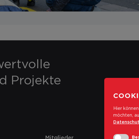
ertvolle
nd Projekte
COOKI
Hier können 
möchten, au
Datenschut
Mitglieder
Bes