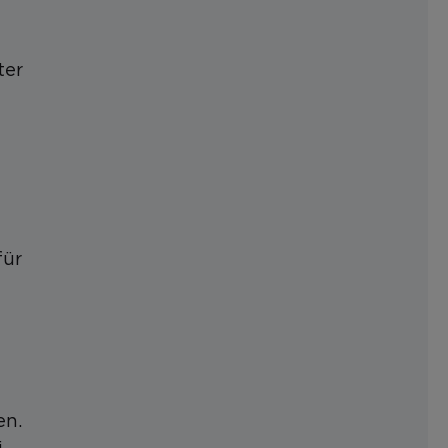
ter
für
“
en.
i