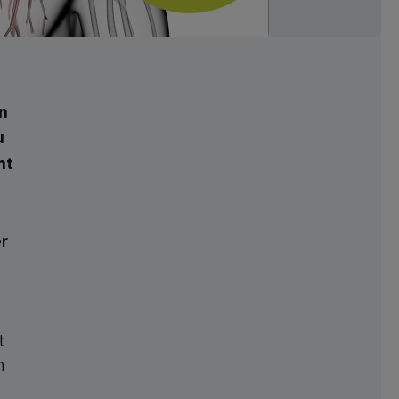
n
u
nt
r
t
n