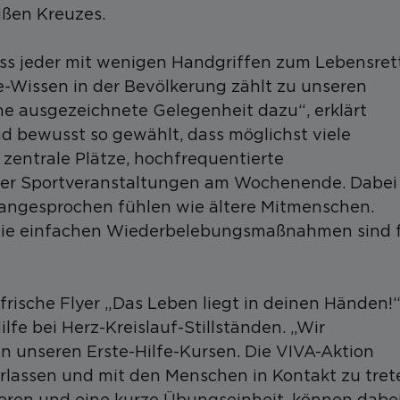
ißen Kreuzes.
dass jeder mit wenigen Handgriffen zum Lebensret
e-Wissen in der Bevölkerung zählt zu unseren
ne ausgezeichnete Gelegenheit dazu“, erklärt
ind bewusst so gewählt, dass möglichst viele
zentrale Plätze, hochfrequentierte
der Sportveranstaltungen am Wochenende. Dabei
 angesprochen fühlen wie ältere Mitmenschen.
 die einfachen Wiederbelebungsmaßnahmen sind 
frische Flyer „Das Leben liegt in deinen Händen!
ilfe bei Herz-Kreislauf-Stillständen. „Wir
 in unseren Erste-Hilfe-Kursen. Die VIVA-Aktion
verlassen und mit den Menschen in Kontakt zu tret
toren und eine kurze Übungseinheit, können dabe