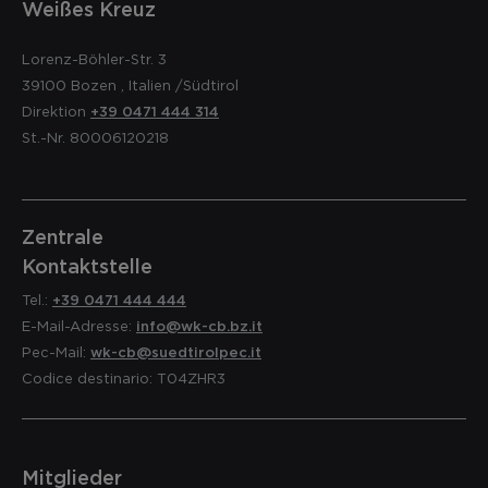
Weißes Kreuz
Lorenz-Böhler-Str. 3
39100
Bozen
,
Italien
/Südtirol
Direktion
+39 0471 444 314
St.-Nr. 80006120218
Zentrale
Kontaktstelle
Tel.:
+39 0471 444 444
E-Mail-Adresse:
info@wk-cb.bz.it
Pec-Mail:
wk-cb@suedtirolpec.it
Codice destinario: T04ZHR3
Mitglieder