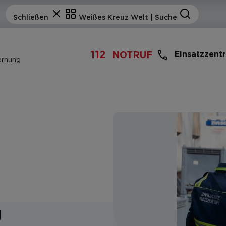
112
Einsatzzent
NOTRUF
ernung
g