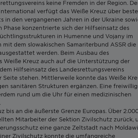
srettungsvereins keine Fremden in der Region. D
International verfügt das Weiße Kreuz über beste
s in den vergangenen Jahren in der Ukraine sowi
 Phase konzentrierte sich der Hilfseinsatz des
lüchtlingsstrukturen in Humenne und Vojany im
m mit dem slowakischen Samariterbund ASSR die
ausgestattet werden. Beim Ausbau des
s Weiße Kreuz auch auf die Unterstützung der
ch dem Hilfseinsatz des Landesrettungsvereins
r Seite stehen. Mittlerweile konnte das Weiße Kr
en sanitären Strukturen ergänzen. Eine freiwilli
rdem rund um die Uhr für einen medizinischen
.
uz bis an die äußerste Grenze Europas. Über 2.00
llten Mitarbeiter der Sektion Zivilschutz zurück,
lkerungsschutz eine ganze Zeltstadt nach Moldaw
iner Zivilschutz konnte die umfangreiche