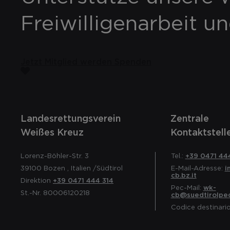
Freiwilligenarbeit u
Jetzt Mitglied werden
Spenden
Landesrettungsverein
Zentrale
Weißes Kreuz
Kontaktstell
Lorenz-Böhler-Str. 3
Tel.:
+39 0471 44
39100
Bozen
,
Italien
/Südtirol
E-Mail-Adresse:
i
cb.bz.it
Direktion
+39 0471 444 314
Pec-Mail:
wk-
St.-Nr. 80006120218
cb@suedtirolpec
Codice destinari