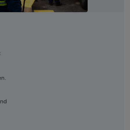
t
en.
und
g