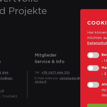
nd Projekte
COOKI
Hier können 
möchten, au
Datenschut
Mitglieder
Bes
↓
1
e
Service & Info
Ma
4 444
Tel.:
+39 0471 444 310
↓
2
nfo@wk-
E-Mail-Adresse:
mitglieder@wk-
cb.bz.it
All
Mit
.it
dea
o: T04ZHR3