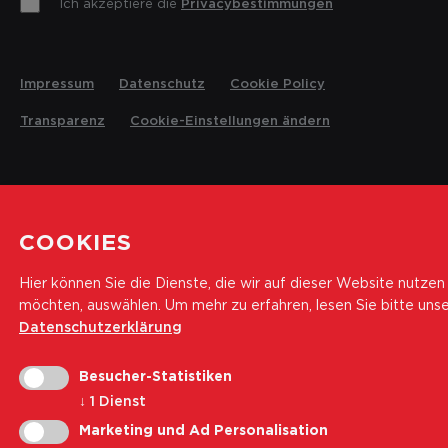
Ich akzeptiere die
Privacybestimmungen
Impressum
Datenschutz
Cookie Policy
Transparenz
Cookie-Einstellungen ändern
© 2026 Landesrettungsverein Weisses Kreuz
COOKIES
Hier können Sie die Dienste, die wir auf dieser Website nutzen
möchten, auswählen.
Um mehr zu erfahren, lesen Sie bitte uns
Datenschutzerklärung
Besucher-Statistiken
↓
1
Dienst
Marketing und Ad Personalisation