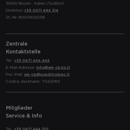
39100
Bozen
,
Italien
/Südtirol
Direktion
+39 0471 444 314
St.-Nr. 80006120218
Zentrale
Kontaktstelle
Tel.:
+39 0471 444 444
E-Mail-Adresse:
info@wk-cb.bz.it
Pec-Mail:
wk-cb@suedtirolpec.it
Codice destinario: T04ZHR3
Mitglieder
Service & Info
Tel.:
+39 0471 444 310