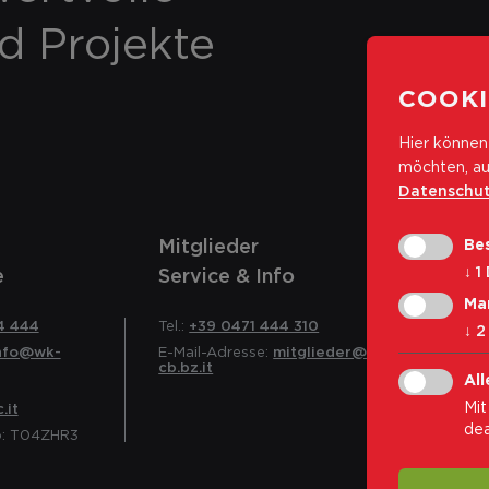
nd Projekte
COOKI
Hier können 
möchten, au
Datenschut
Mitglieder
Bes
↓
1
e
Service & Info
Ma
4 444
Tel.:
+39 0471 444 310
↓
2
nfo@wk-
E-Mail-Adresse:
mitglieder@wk-
cb.bz.it
All
Mit
.it
dea
o: T04ZHR3