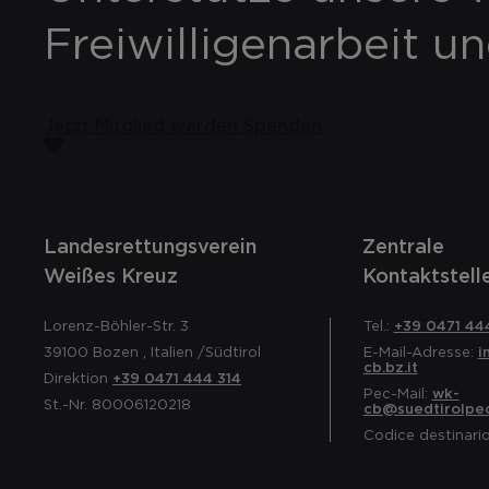
Freiwilligenarbeit u
Jetzt Mitglied werden
Spenden
Landesrettungsverein
Zentrale
Weißes Kreuz
Kontaktstell
Lorenz-Böhler-Str. 3
Tel.:
+39 0471 44
39100
Bozen
,
Italien
/Südtirol
E-Mail-Adresse:
i
cb.bz.it
Direktion
+39 0471 444 314
Pec-Mail:
wk-
St.-Nr. 80006120218
cb@suedtirolpec
Codice destinari