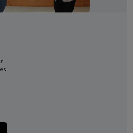
ür
nes