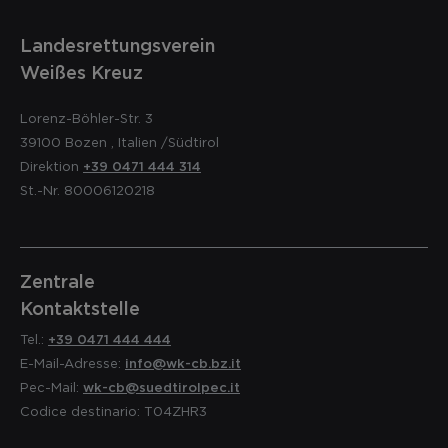
Landesrettungsverein
Weißes Kreuz
Lorenz-Böhler-Str. 3
39100
Bozen
,
Italien
/Südtirol
Direktion
+39 0471 444 314
St.-Nr. 80006120218
Zentrale
Kontaktstelle
Tel.:
+39 0471 444 444
E-Mail-Adresse:
info@wk-cb.bz.it
Pec-Mail:
wk-cb@suedtirolpec.it
Codice destinario: T04ZHR3