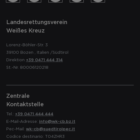
Landesrettungsverein
Weißes Kreuz
Lorenz-Böhler-Str. 3
39100
Bozen
,
Italien
/Südtirol
Direktion
+39 0471 444 314
St.-Nr. 80006120218
Zentrale
Kontaktstelle
Tel.:
+39 0471 444 444
E-Mail-Adresse:
info@wk-cb.bz.it
Pec-Mail:
wk-cb@suedtirolpec.it
Codice destinario: T04ZHR3