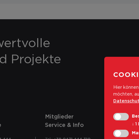
ertvolle
nd Projekte
COOKI
Hier können 
möchten, au
Datenschut
Mitglieder
Bes
↓
1
e
Service & Info
Ma
4 444
Tel.:
+39 0471 444 310