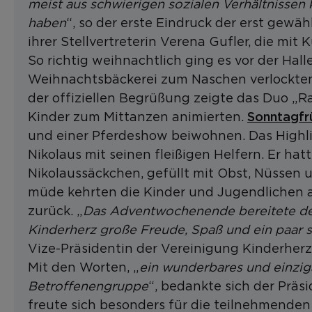
meist aus schwierigen sozialen Verhältnisse
haben
“, so der erste Eindruck der erst gewä
ihrer Stellvertreterin Verena Gufler, die mit 
So richtig weihnachtlich ging es vor der Hal
Weihnachtsbäckerei zum Naschen verlockte
der offiziellen Begrüßung zeigte das Duo „Ra
Sonntagfr
Kinder zum Mittanzen animierten.
und einer Pferdeshow beiwohnen. Das Highli
Nikolaus mit seinen fleißigen Helfern. Er hatt
Nikolaussäckchen, gefüllt mit Obst, Nüssen 
müde kehrten die Kinder und Jugendlichen
zurück. „
Das Adventwochenende bereitete de
Kinderherz große Freude, Spaß und ein paar 
Vize-Präsidentin der Vereinigung Kinderherz
Mit den Worten, „
ein wunderbares und einziga
Betroffenengruppe
“, bedankte sich der Präs
freute sich besonders für die teilnehmenden