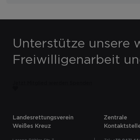
Unterstütze unsere w
Freiwilligenarbeit u
Jetzt Mitglied werden
Spenden
Landesrettungsverein
Zentrale
Weißes Kreuz
Kontaktstell
Lorenz-Böhler-Str. 3
Tel.:
+39 0471 44