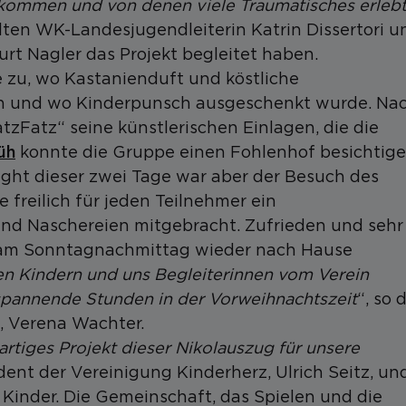
n kommen und von denen viele Traumatisches erleb
hlten WK-Landesjugendleiterin Katrin Dissertori u
Kurt Nagler das Projekt begleitet haben.
le zu, wo Kastanienduft und köstliche
n und wo Kinderpunsch ausgeschenkt wurde. Na
tzFatz“ seine künstlerischen Einlagen, die die
üh
konnte die Gruppe einen Fohlenhof besichtig
ght dieser zwei Tage war aber der Besuch des
e freilich für jeden Teilnehmer ein
und Naschereien mitgebracht. Zufrieden und sehr
 am Sonntagnachmittag wieder nach Hause
n Kindern und uns Begleiterinnen vom Verein
spannende Stunden in der Vorweihnachtszeit
“, so 
, Verena Wachter.
rtiges Projekt dieser Nikolauszug für unsere
ident der Vereinigung Kinderherz, Ulrich Seitz, un
 Kinder. Die Gemeinschaft, das Spielen und die