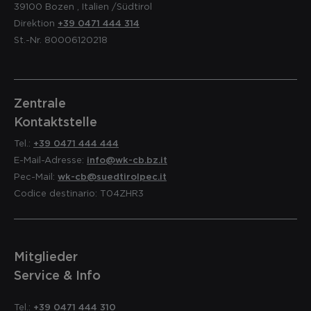
39100
Bozen
,
Italien
/Südtirol
Direktion
+39 0471 444 314
St.-Nr. 80006120218
Zentrale
Kontaktstelle
Tel.:
+39 0471 444 444
E-Mail-Adresse:
info@wk-cb.bz.it
Pec-Mail:
wk-cb@suedtirolpec.it
Codice destinario: T04ZHR3
Mitglieder
Service & Info
Tel.:
+39 0471 444 310