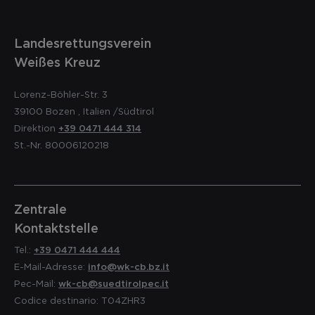
Landesrettungsverein
Weißes Kreuz
Lorenz-Böhler-Str. 3
39100
Bozen
,
Italien
/Südtirol
Direktion
+39 0471 444 314
St.-Nr. 80006120218
Zentrale
Kontaktstelle
Tel.:
+39 0471 444 444
E-Mail-Adresse:
info@wk-cb.bz.it
Pec-Mail:
wk-cb@suedtirolpec.it
Codice destinario: T04ZHR3