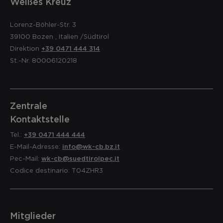
Weißes Kreuz
Lorenz-Böhler-Str. 3
39100
Bozen
,
Italien
/Südtirol
Direktion
+39 0471 444 314
St.-Nr. 80006120218
Zentrale
Kontaktstelle
Tel.:
+39 0471 444 444
E-Mail-Adresse:
info@wk-cb.bz.it
Pec-Mail:
wk-cb@suedtirolpec.it
Codice destinario: T04ZHR3
Mitglieder