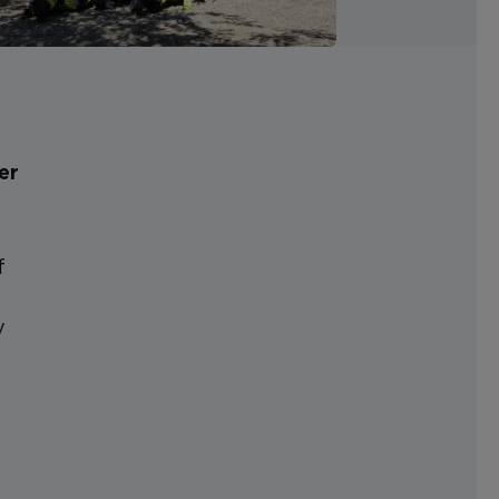
er
f
y