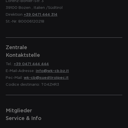
Lorenz-Böhler-Str. 3
39100
Bozen
,
Italien
/Südtirol
Direktion
+39 0471 444 314
St.-Nr. 80006120218
Zentrale
Kontaktstelle
Tel.:
+39 0471 444 444
E-Mail-Adresse:
info@wk-cb.bz.it
Pec-Mail:
wk-cb@suedtirolpec.it
Codice destinario: T04ZHR3
Mitglieder
Service & Info