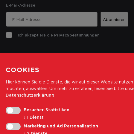
E-Mail-Adresse
Abonnieren
Ich akzeptiere die
Privacybestimmungen
Impressum
Datenschutz
Cookie Policy
COOKIES
Transparenz
Cookie-Einstellungen ändern
Hier können Sie die Dienste, die wir auf dieser Website nutzen
möchten, auswählen.
Um mehr zu erfahren, lesen Sie bitte uns
© 2026 Landesrettungsverein Weisses Kreuz
Datenschutzerklärung
Besucher-Statistiken
↓
1
Dienst
Marketing und Ad Personalisation
↓
2
Dienste