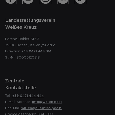
Landesrettungsverein
Weißes Kreuz
Lorenz-Böhler-Str. 3
39100
Bozen
,
Italien
/Südtirol
Direktion
+39 0471 444 314
St.-Nr. 80006120218
Zentrale
Kontaktstelle
Tel.:
+39 0471 444 444
E-Mail-Adresse:
info@wk-cb.bz.it
Pec-Mail:
wk-cb@suedtirolpec.it
Codice destinario: T04ZHR3