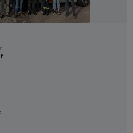
r
uf
e
s