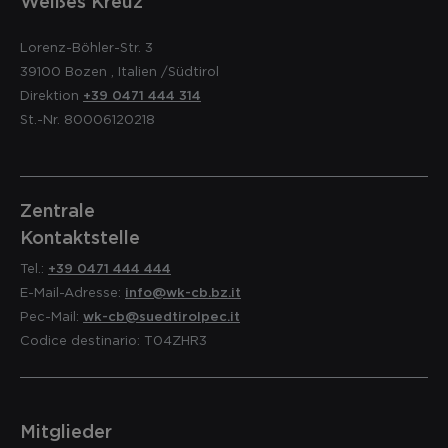
Weißes Kreuz
Lorenz-Böhler-Str. 3
39100
Bozen
,
Italien
/Südtirol
Direktion
+39 0471 444 314
St.-Nr. 80006120218
Zentrale
Kontaktstelle
Tel.:
+39 0471 444 444
E-Mail-Adresse:
info@wk-cb.bz.it
Pec-Mail:
wk-cb@suedtirolpec.it
Codice destinario: T04ZHR3
Mitglieder