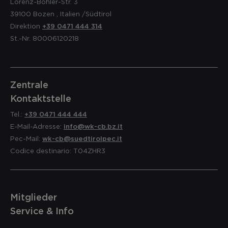
Lorenz-Böhler-Str. 3
39100
Bozen
,
Italien
/Südtirol
Direktion
+39 0471 444 314
St.-Nr. 80006120218
Zentrale
Kontaktstelle
Tel.:
+39 0471 444 444
E-Mail-Adresse:
info@wk-cb.bz.it
Pec-Mail:
wk-cb@suedtirolpec.it
Codice destinario: T04ZHR3
Mitglieder
Service & Info