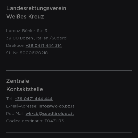
Landesrettungsverein
Weißes Kreuz
Lorenz-Böhler-Str. 3
39100
Bozen
,
Italien
/Südtirol
Direktion
+39 0471 444 314
St.-Nr. 80006120218
Zentrale
Kontaktstelle
Tel.:
+39 0471 444 444
E-Mail-Adresse:
info@wk-cb.bz.it
Pec-Mail:
wk-cb@suedtirolpec.it
Codice destinario: T04ZHR3