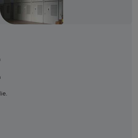
n
n
ie.