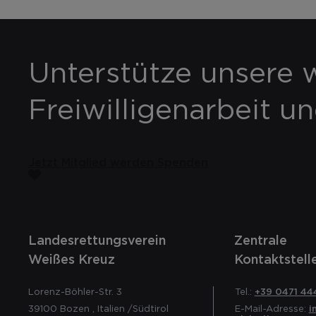
Unterstütze unsere w
Freiwilligenarbeit u
Jetzt Mitglied werden
Spenden
Landesrettungsverein
Zentrale
Weißes Kreuz
Kontaktstell
Lorenz-Böhler-Str. 3
Tel.:
+39 0471 44
39100
Bozen
,
Italien
/Südtirol
E-Mail-Adresse:
i