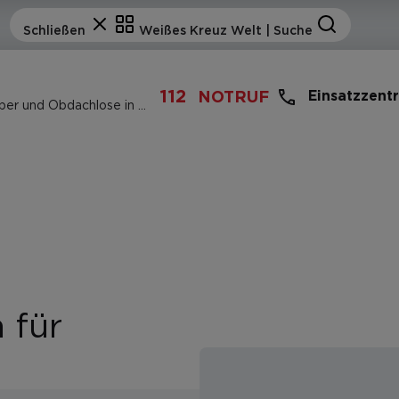
112
Einsatzzent
NOTRUF
Das Aufnahmezentrum für Asylbewerber und Obdachlose in Bozen
 für