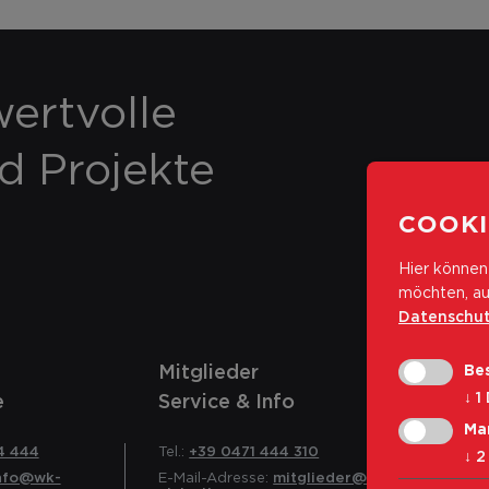
ertvolle
nd Projekte
COOKI
Hier können 
möchten, au
Datenschut
Mitglieder
Bes
↓
1
e
Service & Info
Ma
4 444
Tel.:
+39 0471 444 310
↓
2
nfo@wk-
E-Mail-Adresse:
mitglieder@wk-