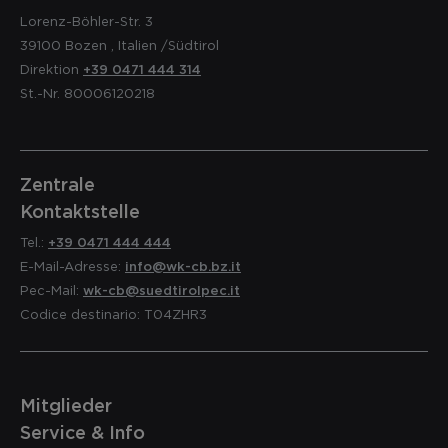
Lorenz-Böhler-Str. 3
39100
Bozen
,
Italien
/Südtirol
Direktion
+39 0471 444 314
St.-Nr. 80006120218
Zentrale
Kontaktstelle
Tel.:
+39 0471 444 444
E-Mail-Adresse:
info@wk-cb.bz.it
Pec-Mail:
wk-cb@suedtirolpec.it
Codice destinario: T04ZHR3
Mitglieder
Service & Info