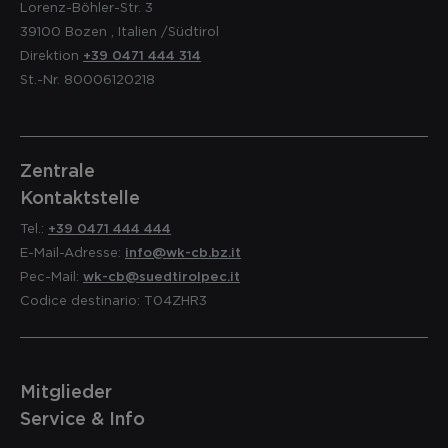
Lorenz-Böhler-Str. 3
39100
Bozen
,
Italien
/Südtirol
Direktion
+39 0471 444 314
St.-Nr. 80006120218
Zentrale
Kontaktstelle
Tel.:
+39 0471 444 444
E-Mail-Adresse:
info@wk-cb.bz.it
Pec-Mail:
wk-cb@suedtirolpec.it
Codice destinario: T04ZHR3
Mitglieder
Service & Info