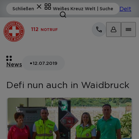
112
NOTRUF
•
12.07.2019
News
Defi nun auch in Waidbruck