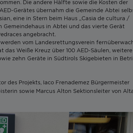
mmen. Die andere Hälfte sowie die Kosten der
n AED-Gerätes übernahm die Gemeinde Abtei selbs
ian, eine in Stern beim Haus „Casia de cultura /
em Gemeindehaus in Abtei und das vierte Gerät
edraces angebracht.
t werden vom Landesrettungsverein fernüberwac
t das Weiße Kreuz über 100 AED-Säulen, weitere
ie zehn Geräte in Südtirols Skigebieten in Betr
ator des Projekts, Iaco Frenademez Bürgermeister
terin sowie Marcus Alton Sektionsleiter von Alt