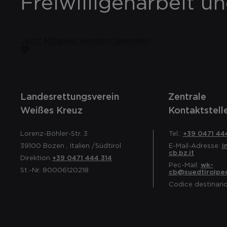
Freiwilligenarbeit u
Jetzt Mitglied werden
Spenden
Landesrettungsverein
Zentrale
Weißes Kreuz
Kontaktstell
Lorenz-Böhler-Str. 3
Tel.:
+39 0471 44
39100
Bozen
,
Italien
/Südtirol
E-Mail-Adresse:
i
cb.bz.it
Direktion
+39 0471 444 314
Pec-Mail:
wk-
St.-Nr. 80006120218
cb@suedtirolpec
Codice destinari