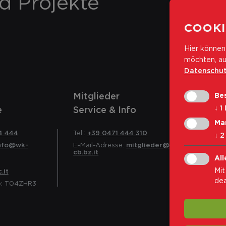
nd Projekte
COOKI
Hier können 
möchten, au
Datenschut
Mitglieder
Bes
↓
1
e
Service & Info
Ma
4 444
Tel.:
+39 0471 444 310
↓
2
nfo@wk-
E-Mail-Adresse:
mitglieder@wk-
cb.bz.it
All
Mit
.it
dea
o: T04ZHR3