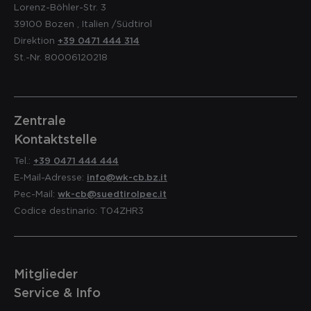
Lorenz-Böhler-Str. 3
39100
Bozen
,
Italien
/Südtirol
Direktion
+39 0471 444 314
St.-Nr. 80006120218
Zentrale
Kontaktstelle
Tel.:
+39 0471 444 444
E-Mail-Adresse:
info@wk-cb.bz.it
Pec-Mail:
wk-cb@suedtirolpec.it
Codice destinario: T04ZHR3
Mitglieder
Service & Info