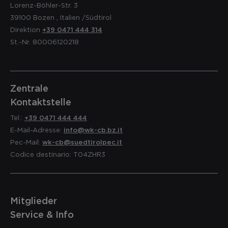
Lorenz-Böhler-Str. 3
39100
Bozen
,
Italien
/Südtirol
Direktion
+39 0471 444 314
St.-Nr. 80006120218
Zentrale
Kontaktstelle
Tel.:
+39 0471 444 444
E-Mail-Adresse:
info@wk-cb.bz.it
Pec-Mail:
wk-cb@suedtirolpec.it
Codice destinario: T04ZHR3
Mitglieder
Service & Info